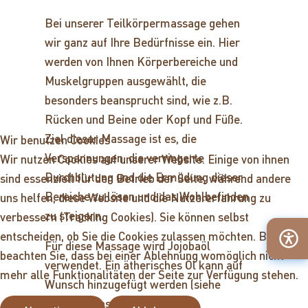
Bei unserer Teilkörpermassage gehen
wir ganz auf Ihre Bedürfnisse ein. Hier
werden von Ihnen Körperbereiche und
Muskelgruppen ausgewählt, die
besonders beansprucht sind, wie z.B.
Rücken und Beine oder Kopf und Füße.
Ziel dieser Massage ist es, die
Wir benutzen Cookies
Verspannungen, die verringerte
Wir nutzen Cookies auf unserer Website. Einige von ihnen
Durchblutung und die Ermüdung dieser
sind essenziell für den Betrieb der Seite, während andere
Bereiche zu lösen und das Wohlbefinden
uns helfen, diese Website und die Nutzererfahrung zu
zu steigern.
verbessern (Tracking Cookies). Sie können selbst
entscheiden, ob Sie die Cookies zulassen möchten. Bitte
Für diese Massage wird Jojobaöl
beachten Sie, dass bei einer Ablehnung womöglich nicht
verwendet. Ein ätherisches Öl kann auf
mehr alle Funktionalitäten der Seite zur Verfügung stehen.
Wunsch hinzugefügt werden (siehe
Aromaölmassage).