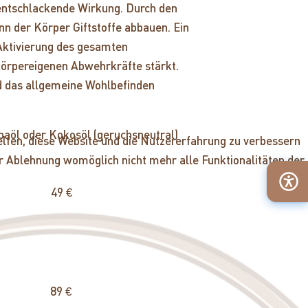
 entschlackende Wirkung. Durch den
n der Körper Giftstoffe abbauen. Ein
e Aktivierung des gesamten
körpereigenen Abwehrkräfte stärkt.
d das allgemeine Wohlbefinden
baöl oder Kokosöl (geruchsneutral)
helfen, diese Website und die Nutzererfahrung zu verbessern
ner Ablehnung womöglich nicht mehr alle Funktionalitäten der
en 49 €
per 89 €