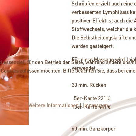
Schröpfen erzielt auch eine
verbesserten Lymphfluss kan
positiver Effekt ist auch di
Stoffwechsels, welcher die 
Die Selbstheilungskräfte un
werden gesteigert.
Für diese Massage wird Jojo
nd essenziell für den Betrieb der Seite, während andere uns 
verwendet.
ie Cookies zulassen möchten. Bitte beachten Sie, dass bei ei
30 min. Rück
5er-Karte 221 €
Weitere Informationen
|
Impressum
10er-Karte 441 €
60 min. Ganzkör