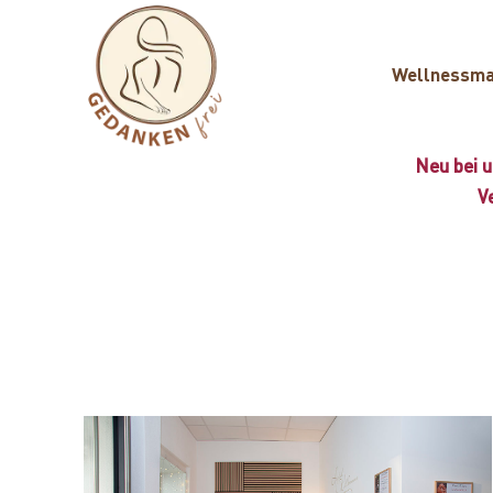
Wellnessm
Neu bei u
V